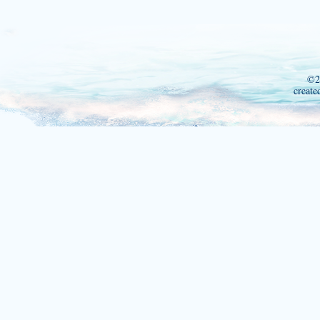
©2
create