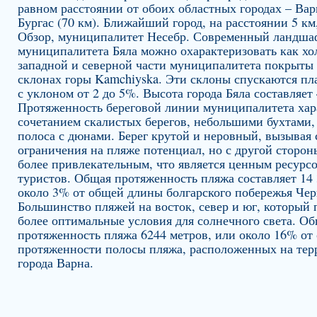
равном расстоянии от обоих областных городах – Варн
Бургас (70 км). Ближайший город, на расстоянии 5 км
Обзор, муниципалитет Несебр. Современный ландша
муниципалитета Бяла можно охарактеризовать как хо
западной и северной части муниципалитета покрыты
склонах горы Kamchiyska. Эти склоны спускаются пл
с уклоном от 2 до 5%. Высота города Бяла составляет 
Протяженность береговой линии муниципалитета хар
сочетанием скалистых берегов, небольшими бухтами,
полоса с дюнами. Берег крутой и неровный, вызывая 
ограничения на пляже потенциал, но с другой стороны
более привлекательным, что является ценным ресурс
туристов. Общая протяженность пляжа составляет 14 
около 3% от общей длины болгарского побережья Чер
Большинство пляжей на восток, север и юг, который 
более оптимальные условия для солнечного света. О
протяженность пляжа 6244 метров, или около 16% от
протяженности полосы пляжа, расположенных на тер
города Варна.