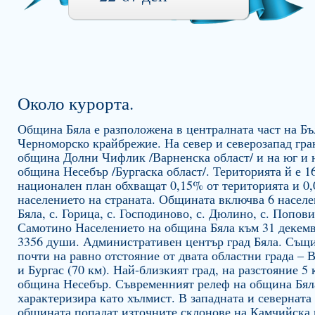
Около курорта.
Община Бяла е разположена в централната част на Бъ
Черноморско крайбрежие. На север и северозапад гра
община Долни Чифлик /Варненска област/ и на юг и 
община Несебър /Бургаска област/. Територията й е 1
национален план обхващат 0,15% от територията и 0
населението на страната. Общината включва 6 населен
Бяла, с. Горица, с. Господиново, с. Дюлино, с. Попови
Самотино Населението на община Бяла към 31 декемв
3356 души. Административен център град Бяла. Същи
почти на равно отстояние от двата областни града – В
и Бургас (70 км). Най-близкият град, на разстояние 5 
община Несебър. Съвременният релеф на община Бял
характеризира като хълмист. В западната и северната 
общината попадат източните склонове на Камчийска 