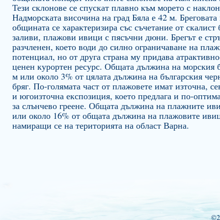
Тези склонове се спускат плавно към морето с наклон
Надморската височина на град Бяла е 42 м. Бреговата
общината се характеризира със съчетание от скалист 
заливи, плажови ивици с пясъчни дюни. Брегът е стр
разчленен, което води до силно ограничаване на пла
потенциал, но от друга страна му придава атрактивнос
ценен курортен ресурс. Общата дължина на морския б
м или около 3% от цялата дължина на българския че
бряг. По-голямата част от плажовете имат източна, с
и югоизточна експозиция, което предлага и по-оптим
за слънчево греене. Общата дължина на плажните иви
или около 16% от общата дължина на плажовите иви
намиращи се на територията на област Варна.
©2