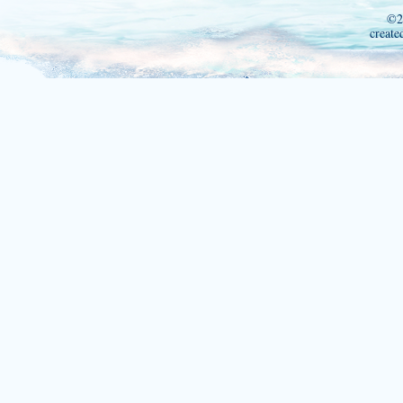
©2
create