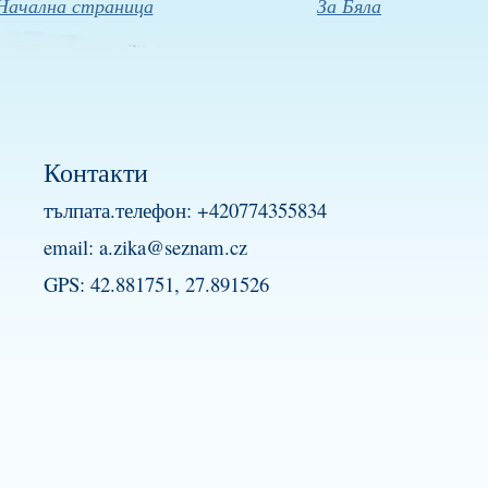
Начална страница
За Бяла
Контакти
тълпата.телефон: +420774355834
email:
a.zika@seznam.cz
GPS: 42.881751, 27.891526