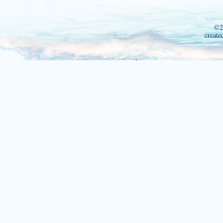
©2
create